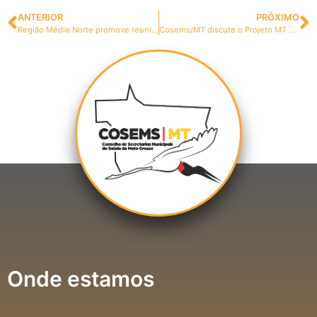
ANTERIOR
PRÓXIMO
Região Médio Norte promove reunião do CGM
Cosems/MT discute o Projeto MT Mais Cirurgias com a SES
Onde estamos