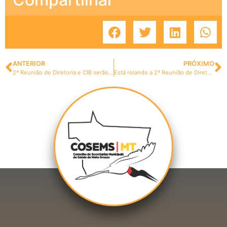
ANTERIOR
PRÓXIMO
2ª Reunião de Diretoria e CIB serão promovidas nesta terça e quarta-feira
Está rolando a 2ª Reunião de Diretoria; amanhã é a CIB/MT (atualizada com vídeo CIB e fotos)