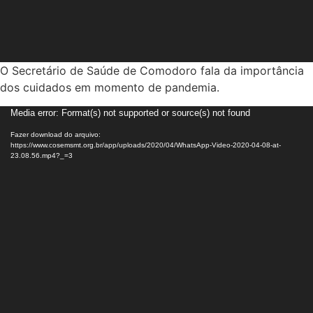
O Secretário de Saúde de Comodoro fala da importância
dos cuidados em momento de pandemia.
Tocador
Media error: Format(s) not supported or source(s) not found
de
Fazer download do arquivo:
vídeo
https://www.cosemsmt.org.br/app/uploads/2020/04/WhatsApp-Video-2020-04-08-at-
23.08.56.mp4?_=3