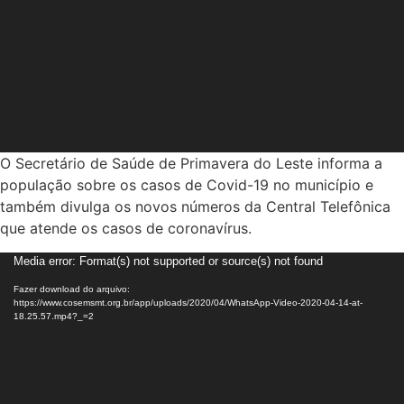
O Secretário de Saúde de Primavera do Leste informa a
população sobre os casos de Covid-19 no município e
também divulga os novos números da Central Telefônica
que atende os casos de coronavírus.
Tocador
Media error: Format(s) not supported or source(s) not found
de
Fazer download do arquivo:
vídeo
https://www.cosemsmt.org.br/app/uploads/2020/04/WhatsApp-Video-2020-04-14-at-
18.25.57.mp4?_=2