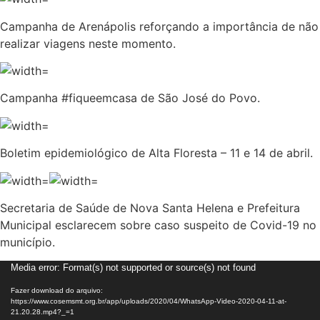
Campanha de Arenápolis reforçando a importância de não
realizar viagens neste momento.
Campanha #fiqueemcasa de São José do Povo.
Boletim epidemiológico de Alta Floresta – 11 e 14 de abril.
Secretaria de Saúde de Nova Santa Helena e Prefeitura
Municipal esclarecem sobre caso suspeito de Covid-19 no
município.
Tocador
Media error: Format(s) not supported or source(s) not found
de
Fazer download do arquivo:
vídeo
https://www.cosemsmt.org.br/app/uploads/2020/04/WhatsApp-Video-2020-04-11-at-
21.20.28.mp4?_=1