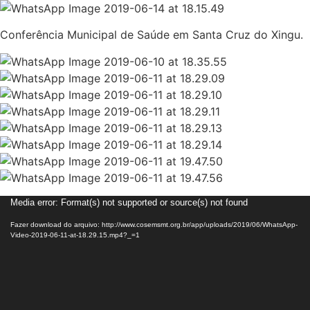
Conferência Municipal de Saúde em Santa Cruz do Xingu.
Tocador
Media error: Format(s) not supported or source(s) not found
de
Fazer download do arquivo: http://www.cosemsmt.org.br/app/uploads/2019/06/WhatsApp-
vídeo
Video-2019-06-11-at-18.29.15.mp4?_=1