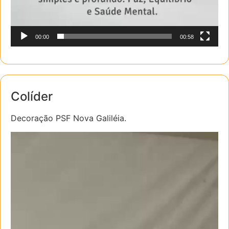
00:00
00:58
Colíder
Decoração PSF Nova Galiléia.
Tocador
de
vídeo