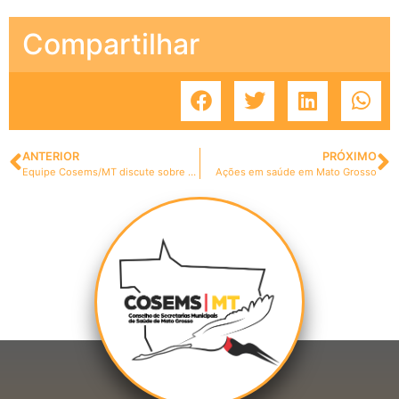
Compartilhar
ANTERIOR
PRÓXIMO
Equipe Cosems/MT discute sobre as oficinas do PRI
Ações em saúde em Mato Grosso