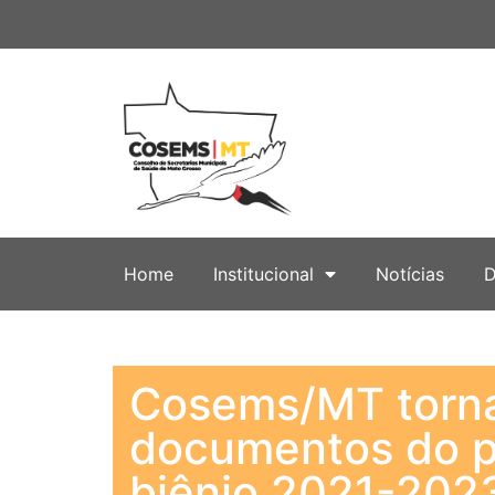
Home
Institucional
Notícias
D
Cosems/MT torna
documentos do pr
biênio 2021-202