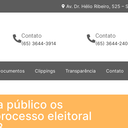
Av. Dr. Hélio Ribeiro, 525 –
Contato
Contato
(65) 3644-3914
(65) 3644-24
ocumentos
Clippings
Transparência
Contato
 público os
ocesso eleitoral
3