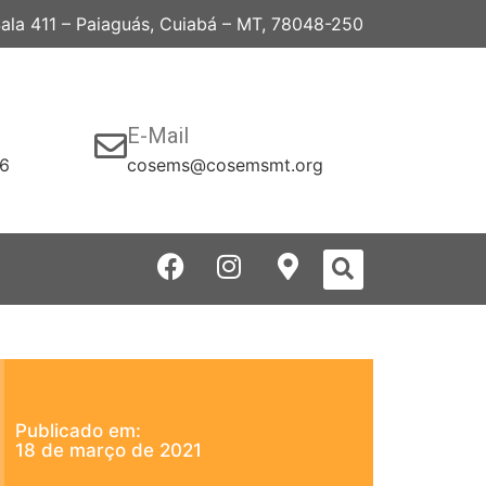
 Sala 411 – Paiaguás, Cuiabá – MT, 78048-250
E-Mail
06
cosems@cosemsmt.org
Publicado em:
18 de março de 2021