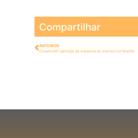
Compartilhar
ANTERIOR
Cosems/MT participa de maratona de eventos em Brasília