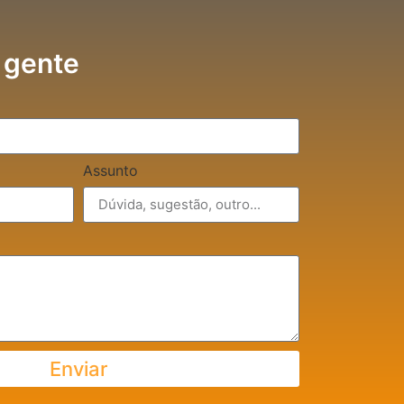
 gente
Assunto
Enviar