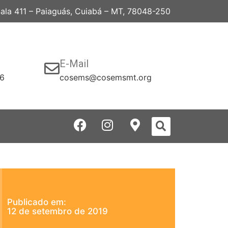
 Sala 411 – Paiaguás, Cuiabá – MT, 78048-250
E-Mail
06
cosems@cosemsmt.org
Publicado em:
12 de setembro de 2019