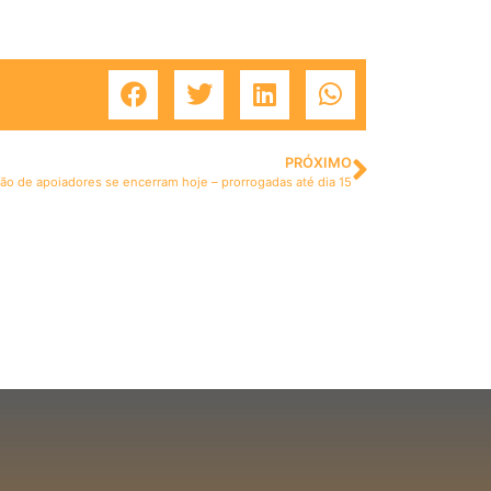
PRÓXIMO
ção de apoiadores se encerram hoje – prorrogadas até dia 15