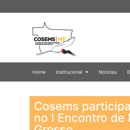
Home
Institucional
Notícias
D
Cosems particip
no I Encontro de
Grosso