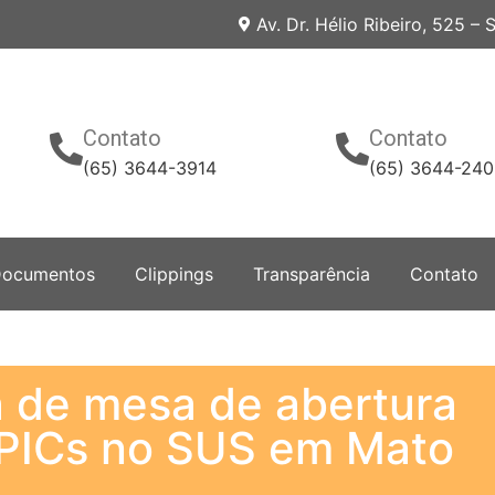
Av. Dr. Hélio Ribeiro, 525 –
Contato
Contato
(65) 3644-3914
(65) 3644-24
ocumentos
Clippings
Transparência
Contato
a de mesa de abertura
 PICs no SUS em Mato