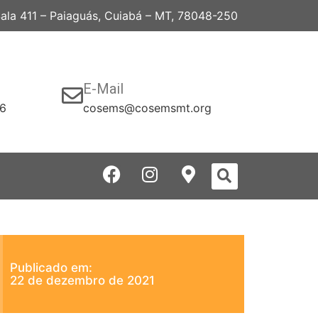
 Sala 411 – Paiaguás, Cuiabá – MT, 78048-250
E-Mail
06
cosems@cosemsmt.org
Publicado em:
22 de dezembro de 2021