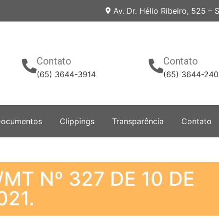
Av. Dr. Hélio Ribeiro, 525 –
Contato
Contato
(65) 3644-3914
(65) 3644-24
ocumentos
Clippings
Transparência
Contato
MT Nº 327 DE 10 DE
21.