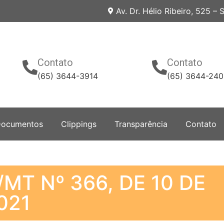
Av. Dr. Hélio Ribeiro, 525 –
Contato
Contato
(65) 3644-3914
(65) 3644-24
ocumentos
Clippings
Transparência
Contato
MT Nº 366, DE 10 DE
021