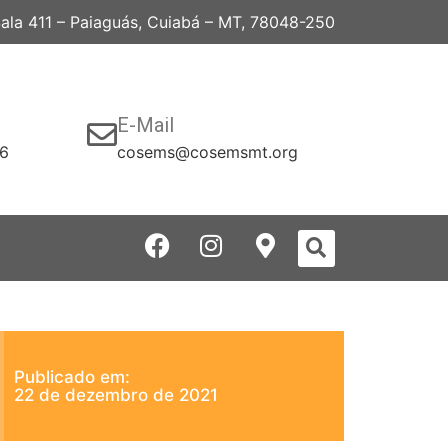
 Sala 411 – Paiaguás, Cuiabá – MT, 78048-250
E-Mail
06
cosems@cosemsmt.org
Publicado em:
22 de dezembro de 2021