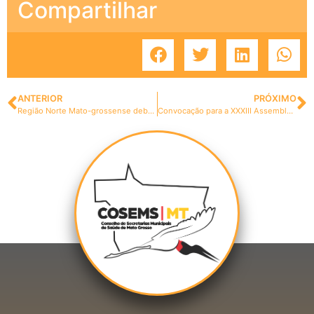
Compartilhar
ANTERIOR
PRÓXIMO
Região Norte Mato-grossense debate pautas em reuniões do CGM e CIR
Convocação para a XXXIII Assembleia Geral