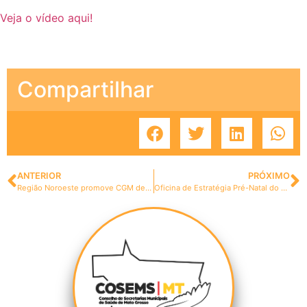
Veja o vídeo aqui!
Compartilhar
ANTERIOR
PRÓXIMO
Região Noroeste promove CGM de forma online
Oficina de Estratégia Pré-Natal do Pai/Parceiro no Estado de Mato Grosso