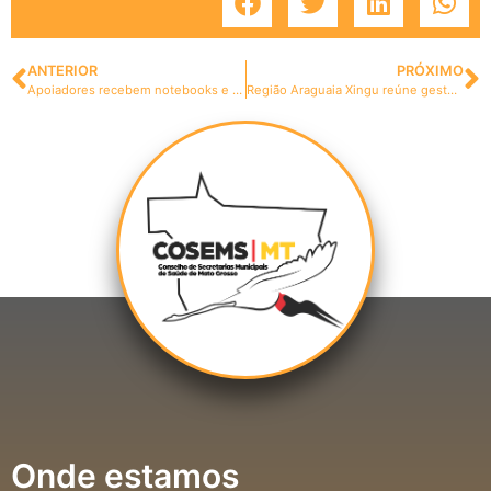
ANTERIOR
PRÓXIMO
Apoiadores recebem notebooks e secretários de saúde ganham mochilas
Região Araguaia Xingu reúne gestores no CGM e CIR
Onde estamos