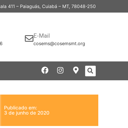
 Sala 411 – Paiaguás, Cuiabá – MT, 78048-250
E-Mail
06
cosems@cosemsmt.org
Publicado em:
3 de junho de 2020