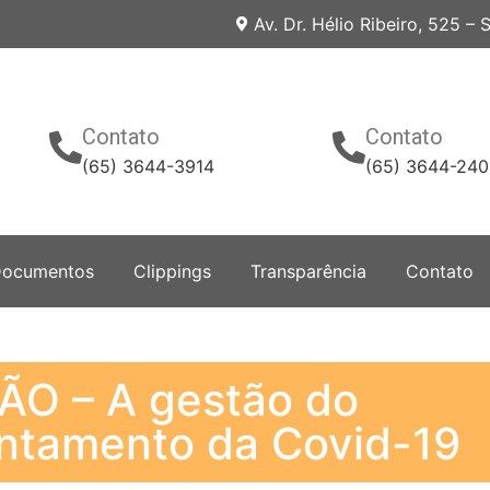
Av. Dr. Hélio Ribeiro, 525 –
Contato
Contato
(65) 3644-3914
(65) 3644-24
ocumentos
Clippings
Transparência
Contato
ÃO – A gestão do
entamento da Covid-19