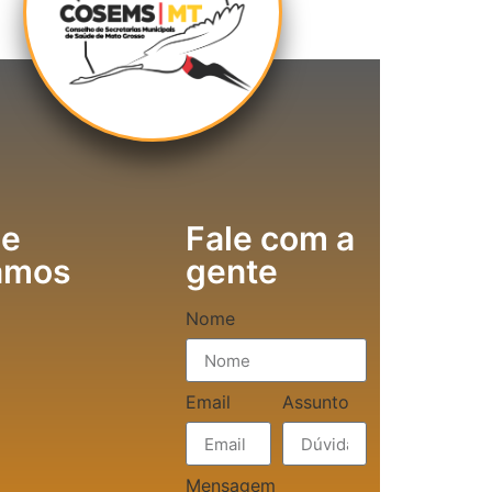
e
Fale com a
amos
gente
Nome
Email
Assunto
Mensagem