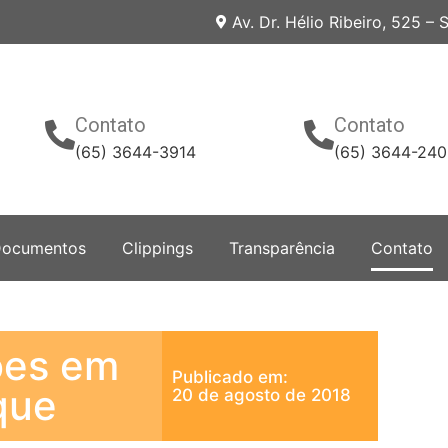
Av. Dr. Hélio Ribeiro, 525 –
Contato
Contato
(65) 3644-3914
(65) 3644-24
ocumentos
Clippings
Transparência
Contato
ões em
Publicado em:
que
20 de agosto de 2018