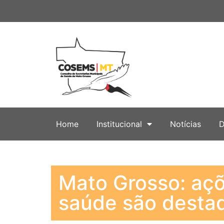
Home
Institucional
Notícias
D
Mato Grosso: aç
saúde são desta