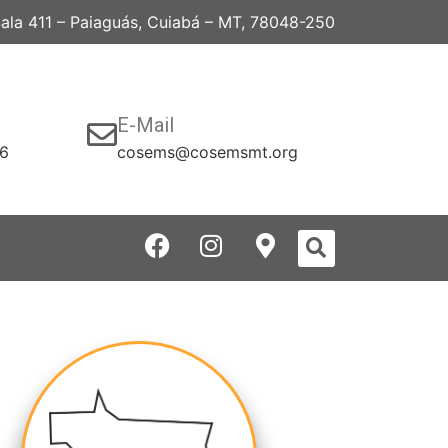
 Sala 411 – Paiaguás, Cuiabá – MT, 78048-250
E-Mail
06
cosems@cosemsmt.org