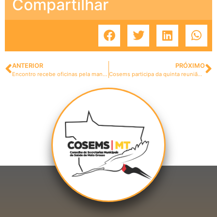
Compartilhar
ANTERIOR
PRÓXIMO
Encontro recebe oficinas pela manhã
Cosems participa da quinta reunião CIB