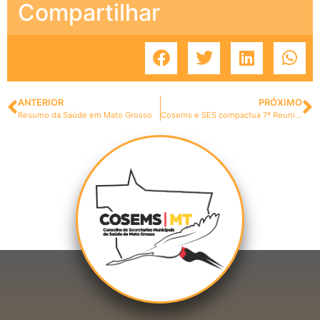
Compartilhar
ANTERIOR
PRÓXIMO
Resumo da Saúde em Mato Grosso
Cosems e SES compactua 7ª Reunião Ordinária da CIB/MT