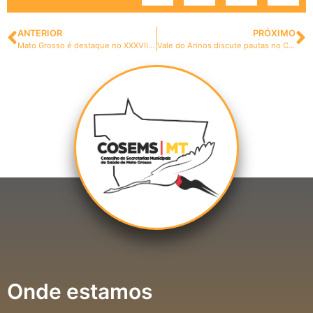
ANTERIOR
PRÓXIMO
Mato Grosso é destaque no XXXVII Congresso Conasems
Vale do Arinos discute pautas no CGM e CIR
Onde estamos