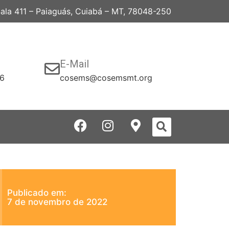
 Sala 411 – Paiaguás, Cuiabá – MT, 78048-250
E-Mail
06
cosems@cosemsmt.org
Publicado em:
7 de novembro de 2022