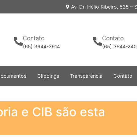
Av. Dr. Hélio Ribeiro, 525 –
Contato
Contato
(65) 3644-3914
(65) 3644-24
ocumentos
Clippings
Transparência
Contato
ria e CIB são esta