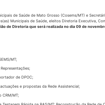
nicipais de Saúde de Mato Grosso (Cosems/MT) e Secretár
os(as) Municipais de Saúde, eleitos Diretoria Executiva, Co
ião de Diretoria que será realizada no dia 09 de novemb
OSEMS/MT;
s Representações;
portador de DPOC;
actuações e propostas da Rede Assistencial;
do CRM/MT;
da Testagem Rápida na RAS/MT: Reconstrução da Rede de C