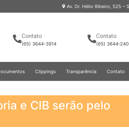
Av. Dr. Hélio Ribeiro, 525 –
Contato
Contato
(65) 3644-3914
(65) 3644-24
ocumentos
Clippings
Transparência
Contato
ria e CIB serão pelo