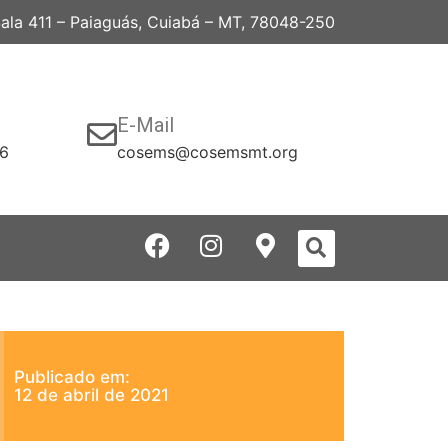
 Sala 411 – Paiaguás, Cuiabá – MT, 78048-250
E-Mail
06
cosems@cosemsmt.org
Publicado em:
12 de abril de 2021