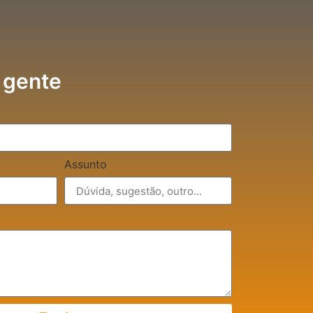
 gente
Assunto