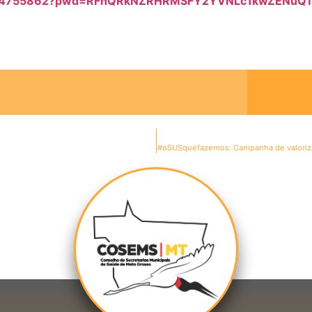
98844755862?pwd=RFhQRkNZRHRMSFY2YVNLc1kwZENuQ
#oSUSquefazemos: Campanha de valorizaç