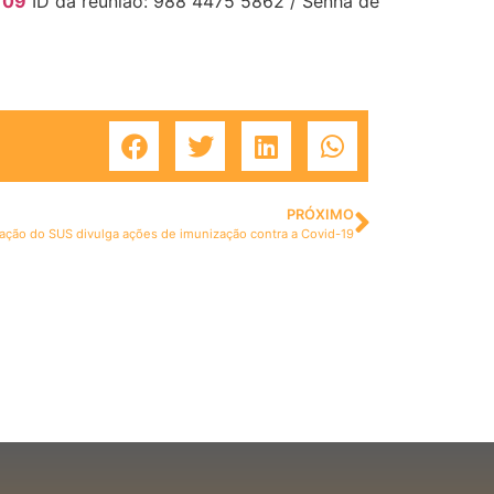
T09
ID da reunião: 988 4475 5862 / Senha de
PRÓXIMO
ão do SUS divulga ações de imunização contra a Covid-19