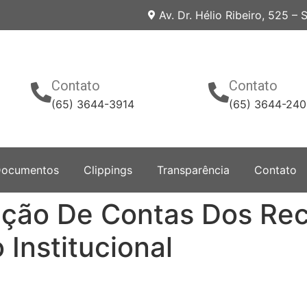
Av. Dr. Hélio Ribeiro, 525 –
Contato
Contato
(65) 3644-3914
(65) 3644-24
ocumentos
Clippings
Transparência
Contato
ação De Contas Dos Rec
Institucional