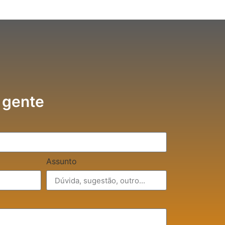
 gente
Assunto