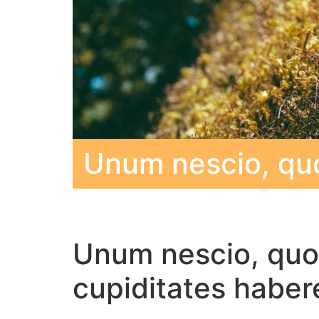
Unum nescio, qu
Unum nescio, quo m
cupiditates haber