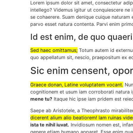
Lorem ipsum dolor sit amet, consectetur adipisc
intellego? Videmus igitur ut conquiescere ne
se cohaerere. Suam denique cuique naturam es
parvo esset natura contenta. Parvi enim prim
Id est enim, de quo quaer
Sed haec omittamus;
Totum autem id externum
quo appellatum sit, nescio, praepositum ex eo
Sic enim censent, opor
Graece donan, Latine voluptatem vocant.
Numm
cognitionem et usum iam corroborati natura i
mene tu?
Itaque hic ipse iam pridem est reie
Saepe ab Aristotele, a Theophrasto mirabilite
dicerent alium alio beatiorem! Iam ruinas vide
ista te nihil iuvat.
Invidiosum nomen est, infa
genere etiam humano apparet. Esse enim quam v