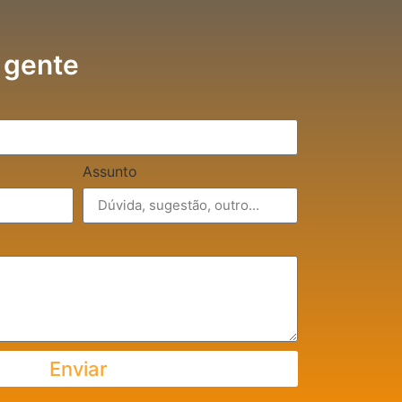
 gente
Assunto
Enviar