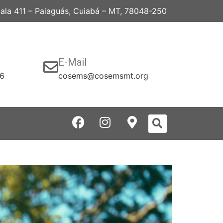
 Sala 411 – Paiaguás, Cuiabá – MT, 78048-250
E-Mail
06
cosems@cosemsmt.org