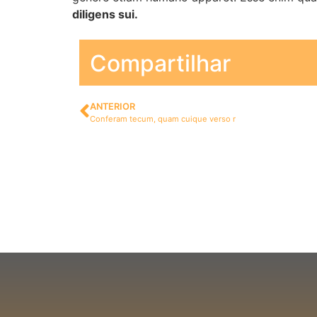
diligens sui.
Compartilhar
ANTERIOR
Conferam tecum, quam cuique verso r