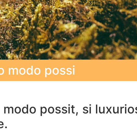
o modo possi
odo possit, si luxuriosu
e.