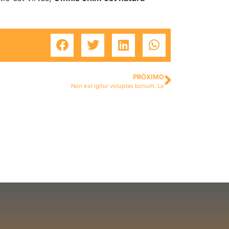
PRÓXIMO
Non est igitur voluptas bonum. Lo