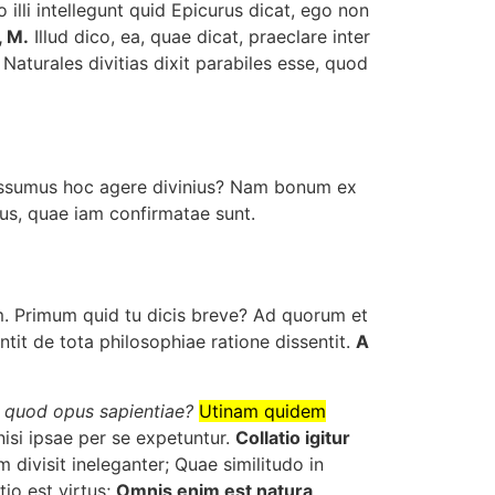
 illi intellegunt quid Epicurus dicat, ego non
, M.
Illud dico, ea, quae dicat, praeclare inter
turales divitias dixit parabiles esse, quod
possumus hoc agere divinius? Nam bonum ex
bus, quae iam confirmatae sunt.
m. Primum quid tu dicis breve? Ad quorum et
t de tota philosophiae ratione dissentit.
A
 quod opus sapientiae?
Utinam quidem
nisi ipsae per se expetuntur.
Collatio igitur
 divisit ineleganter; Quae similitudo in
io est virtus;
Omnis enim est natura