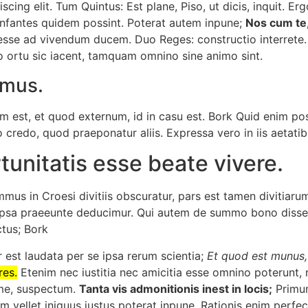
ing elit. Tum Quintus: Est plane, Piso, ut dicis, inquit. Ergo
 infantes quidem possint. Poterat autem inpune;
Nos cum te
se ad vivendum ducem. Duo Reges: constructio interrete. Na
o ortu sic iacent, tamquam omnino sine animo sint.
imus.
 est, et quod externum, id in casu est. Bork Quid enim 
 credo, quod praeponatur aliis. Expressa vero in iis aetati
tunitatis esse beate vivere.
us in Croesi divitiis obscuratur, pars est tamen divitiaru
psa praeeunte deducimur. Qui autem de summo bono dissenti
ctus; Bork
r est laudata per se ipsa rerum scientia;
Et quod est munus,
res.
Etenim nec iustitia nec amicitia esse omnino poterunt, 
me, suspectum.
Tanta vis admonitionis inest in locis;
Primum
ellet iniquus iustus poterat inpune. Rationis enim perfect