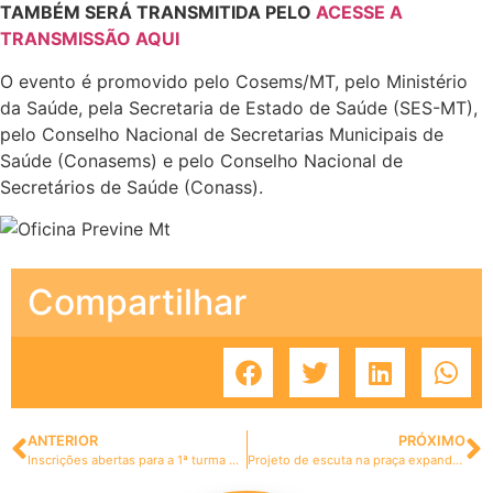
TAMBÉM SERÁ TRANSMITIDA PELO
ACESSE A
TRANSMISSÃO AQUI
O evento é promovido pelo Cosems/MT, pelo Ministério
da Saúde, pela Secretaria de Estado de Saúde (SES-MT),
pelo Conselho Nacional de Secretarias Municipais de
Saúde (Conasems) e pelo Conselho Nacional de
Secretários de Saúde (Conass).
Compartilhar
ANTERIOR
PRÓXIMO
Inscrições abertas para a 1ª turma do curso Fortalecimento da temática hanseníase para o diagnóstico e tratamento em MT
Projeto de escuta na praça expande o cuidado em saúde mental para moradores de São José do Rio Claro-MT