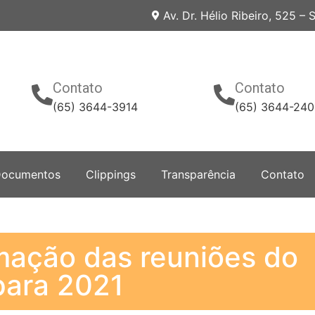
Av. Dr. Hélio Ribeiro, 525 –
Contato
Contato
(65) 3644-3914
(65) 3644-24
ocumentos
Clippings
Transparência
Contato
mação das reuniões do
para 2021