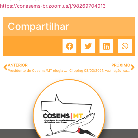
https://conasems-br.zoom.us/j/98269704013
Compartilhar
ANTERIOR
PRÓXIMO
Presidente do Cosems/MT elogia estrutura do Hospital Médio-Norte em Arenápolis
Clipping 08/03/2021: vacinação, campanhas, combate à dengue e muito mais