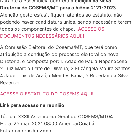
Durante a Assembleia ocorrerá a
eleição da Nova
Diretoria do COSEMS/MT para o biênio 2121-2023
.
Atenção gestores(as), fiquem atentos ao estatuto, não
podendo haver candidatura única, sendo necessário terem
todos os componentes da chapa.
(ACESSE OS
DOCUMENTOS NECESSÁRIOS AQUI)!
A Comissão Eleitoral do Cosems/MT, que terá como
atribuição a condução do processo eleitoral da nova
Diretoria, é composta por: 1. Adão de Paula Neponoceno;
2 Luiz Marcio Leite de Oliveira; 3 Elizângela Moura Santos;
4 Jader Luis de Araújo Mendes Bahia; 5 Ruberlan da Silva
Rezende.
ACESSE O ESTATUTO DO COSEMS AQUI!
Link para acesso na reunião:
Tópico: XXXII Assembleia Geral do COSEMS/MT04
Hora: 25 mar. 2021 08:00 America/Cuiabá
Entrar na reunião Zoom