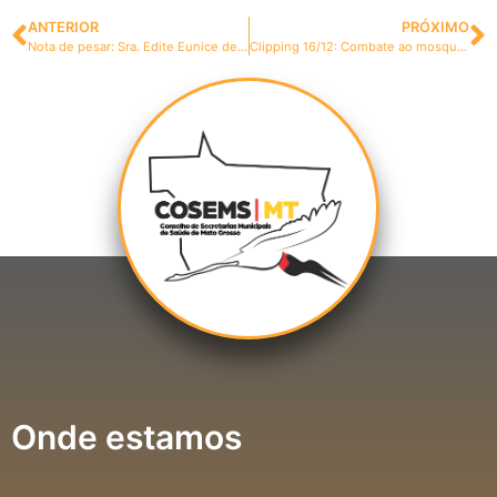
ANTERIOR
PRÓXIMO
Nota de pesar: Sra. Edite Eunice de Souza
Clipping 16/12: Combate ao mosquito, dezembro vermelho, confraternizações e muito mais
Onde estamos