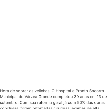
Hora de soprar as velinhas. O Hospital e Pronto Socorro
Municipal de Várzea Grande completou 30 anos em 13 de
setembro. Com sua reforma geral já com 90% das obras
conclusas, foram retomadas cirurgias, exames de alta
tecnologia, implantação da Rede Cegonha, novos leitos de
UTIs neonatal, infantil e adulto, sistema de gestão
informatizado. (com imagem e foto do site 24horasnews)
Ação Saúde e Centro de Referência de Assistência