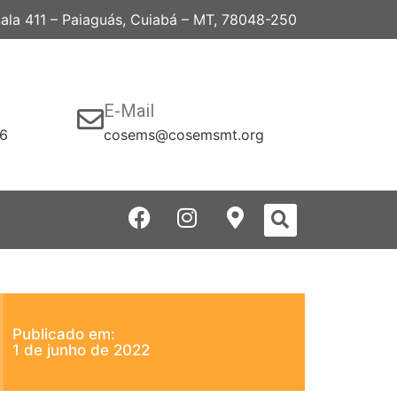
 Sala 411 – Paiaguás, Cuiabá – MT, 78048-250
E-Mail
06
cosems@cosemsmt.org
Publicado em:
1 de junho de 2022