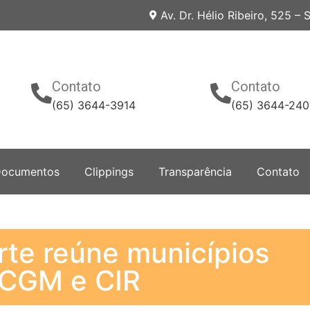
Av. Dr. Hélio Ribeiro, 525 –
Contato
Contato
(65) 3644-3914
(65) 3644-24
ocumentos
Clippings
Transparência
Contato
te reúne municípios
 CGM e CIR