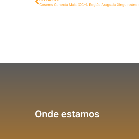
Cosems Conecta Mais (CC+): Região Araguaia Xingu reúne 
Onde estamos